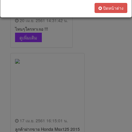
เรา
ทางการ
ปิดหน้าต่าง
เงิน
20 เม.ย. 2561 14:31:42 น.
ไหนๆใครหาเจอ !!!
สนใจ
ดูเพิ่มเติม
เป็น
ตัวแทน
ทางการ
ตลาด
17 เม.ย. 2561 16:15:01 น.
ลูกค้าฝากขาย Honda Msx125 2015