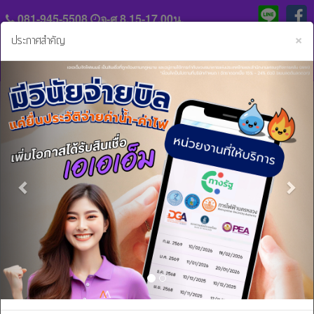
081-945-5508
จ-ศ 8.15-17.00น.
C
×
ประกาศสำคัญ
Previous
Nex
แจ้ง
ประวัติ
หลัก
ความ
ฐาน
เป็น
การ
มา
ข่าวสารและกิจกรรม..
ชำระ
ค่า
ร่วม
งวด
งาน
กับ
สิน
เรา
เชื่อ
และ
ติดต่อ
บริการ