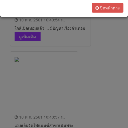
เรา
ทางการ
ปิดหน้าต่าง
เงิน
10 พ.ค. 2561 16:49:54 น.
ใกล้เปิดเทอมแล้ว ... มีปัญหาเรื่องค่าเทอม
สนใจ
ดูเพิ่มเติม
เป็น
ตัวแทน
ทางการ
ตลาด
10 พ.ค. 2561 10:40:57 น.
เอเอเอ็มจัดไฟแนนซ์สาขาเนินพระ