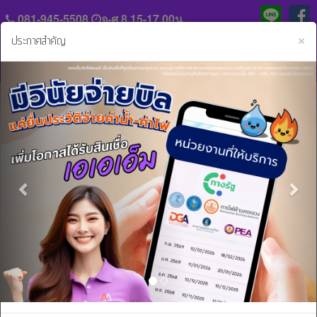
081-945-5508
จ-ศ 8.15-17.00น.
C
×
ประกาศสำคัญ
Previous
Nex
แจ้ง
ประวัติ
หลัก
ความ
ฐาน
เป็น
การ
มา
ข่าวสารและกิจกรรม..
ชำระ
ค่า
ร่วม
งวด
งาน
กับ
สิน
เรา
เชื่อ
และ
ติดต่อ
บริการ