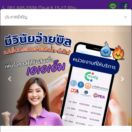
081-945-5508
จ-ศ 8.15-17.00น.
C
×
ประกาศสำคัญ
Previous
Nex
แจ้ง
ประวัติ
หลัก
ความ
ฐาน
เป็น
การ
มา
ข่าวสารและกิจกรรม..
ชำระ
ค่า
ร่วม
งวด
งาน
กับ
สิน
เรา
เชื่อ
และ
ติดต่อ
บริการ