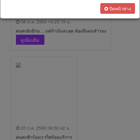
เรา
ทางการ
ปิดหน้าต่าง
เงิน
06 ส.ค. 2569 14:25:19 น.
ฝนตกยังมีร่ม… แต่ถ้าเงินสะดุด ต้องมีแผนสำรอง
สนใจ
ดูเพิ่มเติม
เป็น
ตัวแทน
ทางการ
ตลาด
20 ก.ค. 2569 09:56:42 น.
ฝนตกฟ้าร้องเราก็พร้อมบริการ