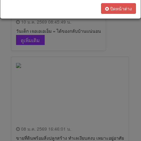
เรา
ทางการ
ปิดหน้าต่าง
เงิน
10 ม.ค. 2569 08:45:49 น.
วันเด็ก เจอเอเอเอ็ม = ได้ของกลับบ้านแน่นอน
สนใจ
ดูเพิ่มเติม
เป็น
ตัวแทน
ทางการ
ตลาด
08 ม.ค. 2569 16:46:01 น.
ขายที่ดินพร้อมสิ่งปลูกสร้าง ทำเลเงียบสงบ เหมาะอยู่อาศัย