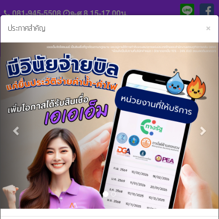
081-945-5508
จ-ศ 8.15-17.00น.
C
×
ประกาศสำคัญ
Previous
Nex
แจ้ง
ประวัติ
หลัก
ความ
ฐาน
เป็น
การ
มา
ข่าวสารและกิจกรรม..
ชำระ
ค่า
ร่วม
งวด
งาน
กับ
สิน
เรา
เชื่อ
และ
ติดต่อ
บริการ