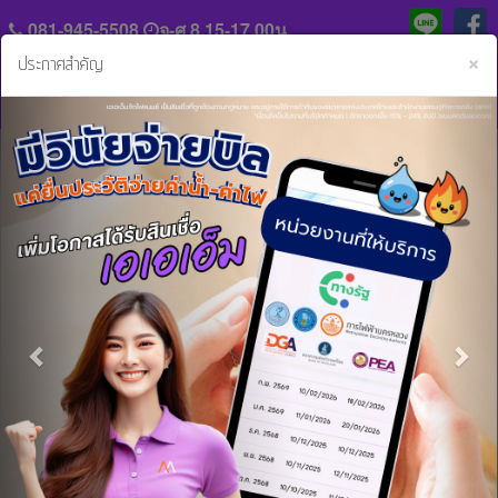
081-945-5508
จ-ศ 8.15-17.00น.
C
×
ประกาศสำคัญ
Previous
Nex
แจ้ง
ประวัติ
หลัก
ความ
ฐาน
เป็น
การ
มา
หน้าหลัก
ข่าวสารและกิจกรรม
หมดห่วงเรื่องธุรกิจติดขัดเพราะสินเชื่อทะเบียนรถบรรทุก
ชำระ
ค่า
ร่วม
งวด
หมดห่วงเรื่องธุรกิจติดขัดเพราะสินเชื่อ
งาน
กับ
ทะเบียนรถบรรทุก
สิน
เรา
เชื่อ
21 ก.ค. 2563 08:48:46 น.
และ
ติดต่อ
บริการ