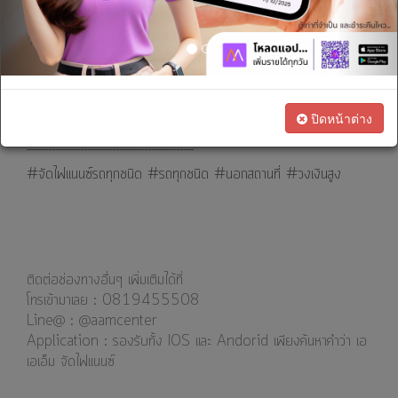
" หมดห่วงเรื่องธุรกิจติดขัดเพราะสินเชื่อทะเบียนรถบรรทุก ให้คุณผ่อน
เรา
ทางการ
ได้นานสูงสุดถึง 72 เดือน "
เงิน
โทร. 081-9455508
Line@ :: @aamcenter
สนใจ
ปิดหน้าต่าง
เป็น
--------------------------
---------------------
ตัวแทน
#จัดไฟแนนซ์รถทุกชนิด #รถทุกชนิด #นอกสถานที่ #วงเงินสูง
ทางการ
ตลาด
ติดต่อช่องทางอื่นๆ เพิ่มเติมได้ที่
โทรเข้ามาเลย : 0819455508
Line@ : @aamcenter
⁣⁣⁣Application : รองรับทั้ง IOS และ Andorid เพียงค้นหาคำว่า เอ
เอเอ็ม จัดไฟแนนซ์