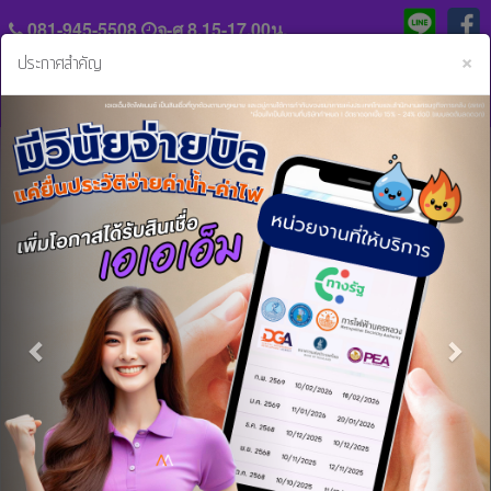
081-945-5508
จ-ศ 8.15-17.00น.
C
×
ประกาศสำคัญ
Previous
Nex
แจ้ง
ประวัติ
หลัก
ความ
ฐาน
เป็น
การ
มา
หน้าหลัก
ข่าวสารและกิจกรรม
ผ่อนนานได้ สบายๆ สูงสุดถึง 60 งวด เล๊ยยยยย !!!!!
ชำระ
ค่า
ร่วม
งวด
ผ่อนนานได้ สบายๆ สูงสุดถึง 60 งวด
งาน
กับ
เล๊ยยยยย !!!!!
สิน
เรา
เชื่อ
12 ธ.ค. 2562 15:26:03 น.
และ
ผ่อนนานได้ สบายๆ สูงสุดถึง 60 งวด เล๊ยยยยย !!!!!
ติดต่อ
บริการ
กับสินเชื่อรถบรรทุกที่เอเอเอ็มจัดไฟแนนซ์ .....