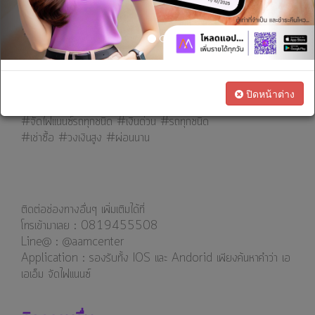
เรา
ทางการ
จัดไม่ต้องจอด ไม่ต้องโอนเล่ม
เงิน
"วงเงินสินเชื่อขึ้นอยู่กับคุณภาพของหลักประกันและเครดิตของลูกค้าเป็น
หลัก"
โทร. 081-9455508
สนใจ
Line@ :: @aamcenter
ปิดหน้าต่าง
เป็น
-----------------------------------------------
ตัวแทน
#จัดไฟแนนซ์รถทุกชนิด #เงินด่วน #รถทุกชนิด
#เช่าซื้อ #วงเงินสูง #ผ่อนนาน
ทางการ
ตลาด
ติดต่อช่องทางอื่นๆ เพิ่มเติมได้ที่
โทรเข้ามาเลย : 0819455508
Line@ : @aamcenter
⁣⁣⁣Application : รองรับทั้ง IOS และ Andorid เพียงค้นหาคำว่า เอ
เอเอ็ม จัดไฟแนนซ์