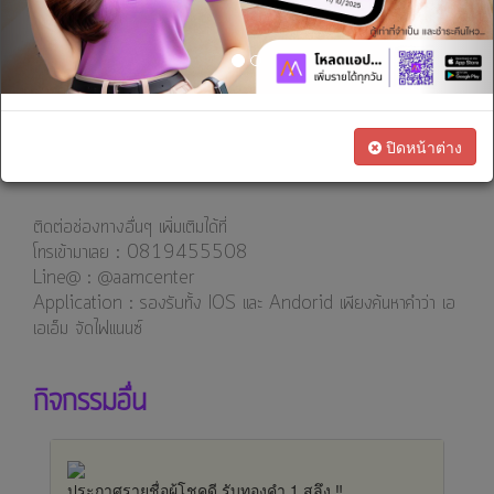
เรา
>> คุณ ชิตร 091-70545XX
ทางการ
เงิน
ยืนยันสิทธิ์รับทองคำได้ตั้งแต่วันนี้ ถึง 5 กันยายน 2562
หากเกินกำหนดทีมงานถือว่าสละสิทธิ์
*คำตัดสินของกรรมการถือเป็นที่สิ้นสุด
สนใจ
#เล่นกิจกรรม #แจกรางวัล #เอเอเอ็ม #ลุ้นรับทอง
ปิดหน้าต่าง
เป็น
ตัวแทน
ทางการ
ติดต่อช่องทางอื่นๆ เพิ่มเติมได้ที่
ตลาด
โทรเข้ามาเลย : 0819455508
Line@ : @aamcenter
⁣⁣⁣Application : รองรับทั้ง IOS และ Andorid เพียงค้นหาคำว่า เอ
เอเอ็ม จัดไฟแนนซ์
กิจกรรมอื่น
ประกาศรายชื่อผู้โชคดี รับทองคำ 1 สลึง ‼️