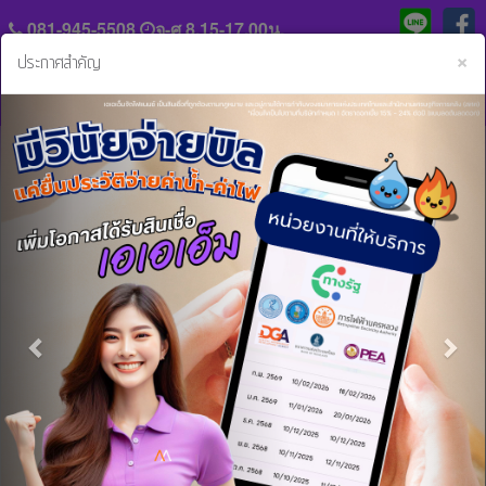
081-945-5508
จ-ศ 8.15-17.00น.
C
×
ประกาศสำคัญ
Previous
Nex
แจ้ง
ประวัติ
หลัก
ความ
ฐาน
เป็น
การ
มา
หน้าหลัก
ข่าวสารและกิจกรรม
ประกาศรายชื่อผู้โชคดี รับทองคำ 1 สลึง ‼️
ชำระ
ค่า
ร่วม
งวด
ประกาศรายชื่อผู้โชคดี รับทองคำ 1 สลึง
งาน
กับ
‼️
สิน
เรา
เชื่อ
03 ก.ย. 2562 11:24:24 น.
และ
ประกาศรายชื่อผู้โชคดี รับทองคำ 1 สลึง ‼️
ติดต่อ
บริการ