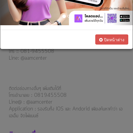
เรา
ของเอเอเอ็ม
ทางการ
#จัดไฟแนนซ์รถทุกชนิด #เงินด่วน #รถทุกชนิด
เงิน
#เช่าซื้อ #วงเงินสูง #อนุมัติไว #แอพพลิเคชั่น
--------------------------
------------------
สนใจ
เปิดบริการวันจันทร์-ศุกร์ 8.15 - 17.00 น.
ปิดหน้าต่าง
เป็น
วันเสาร์ 8.15 - 12.00 น.
ตัวแทน
โทร :: 081-9455508
Line: @aamcenter
ทางการ
ตลาด
ติดต่อช่องทางอื่นๆ เพิ่มเติมได้ที่
โทรเข้ามาเลย : 0819455508
Line@ : @aamcenter
⁣⁣⁣Application : รองรับทั้ง IOS และ Andorid เพียงค้นหาคำว่า เอ
เอเอ็ม จัดไฟแนนซ์