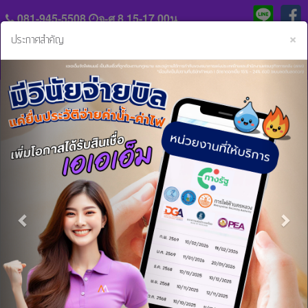
081-945-5508
จ-ศ 8.15-17.00น.
C
×
ประกาศสำคัญ
Previous
Nex
แจ้ง
ประวัติ
หลัก
ความ
ฐาน
เป็น
การ
มา
หน้าหลัก
ข่าวสารและกิจกรรม
เอเอเอ็มจัดไฟแนนซ์ ออกสานสัมพันธ์ตัวแทนการตลาดกลุ่มรถ
ชำระ
บรรทุกของเอเอเอ็ม
ค่า
ร่วม
งวด
งาน
เอเอเอ็มจัดไฟแนนซ์ ออกสานสัมพันธ์ตัวแทน
กับ
สิน
เรา
การตลาดกลุ่มรถบรรทุกของเอเอเอ็ม
เชื่อ
และ
14 พ.ค. 2562 16:47:03 น.
ติดต่อ
บริการ
เอเอเอ็มจัดไฟแนนซ์ ออกสานสัมพันธ์ตัวแทนการตลาดกลุ่มรถบรรทุก