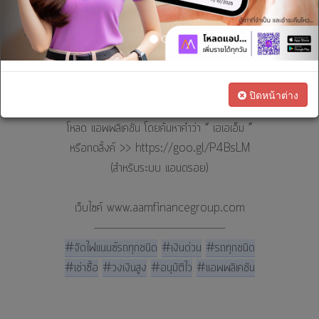
เรา
06 พ.ย. 2561 13:34:38 น.
ทางการ
เอเอเอ็มจัดไฟแนนซ์ ออกสานสัมพันธ์ที่สำนักงานที่ดินและจัดกิจกรรมแนะ
เงิน
นำแอพเอเอเอ็ม
เพราะเพียงแค่หยิบ โหลด เข้าแอพ แค่นั้น... ทีมสานสัมพันธ์เราพร้อม
สนใจ
ออกไปให้บริการท่านถึงที่.....
ปิดหน้าต่าง
เป็น
ตัวแทน
โหลด แอพพลิเคชัน โดยค้นหาคำว่า “ เอเอเอ็ม ”
ทางการ
หรือกดลิ้งค์ >> https://goo.gl/P4BsLM
ตลาด
(สำหรับระบบ แอนดรอย)
เว็บไซค์ www.aamfinancegroup.com
----------------------------------------------
#จัดไฟแนนซ์รถทุกชนิด
#เงินด่วน
#รถทุกชนิด
#เช่าซื้อ
#วงเงินสูง
#อนุมัติไว
#แอพพลิเคชัน