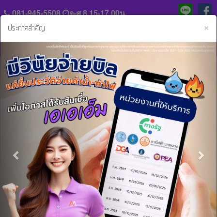
081-945-5508
จ-ศ 8.15-17.00น.
C
×
ประกาศสำคัญ
Previous
Nex
แจ้ง
ประวัติ
หลัก
ความ
ฐาน
เป็น
การ
มา
หน้าหลัก
ข่าวสารและกิจกรรม
เอเอเอ็มจัดไฟแนนซ์ ออกสานสัมพันธ์ที่สำนักงานที่ดินและจัด
ชำระ
กิจกรรมแนะนำแอพเอเอเอ็ม
ค่า
ร่วม
งวด
งาน
เอเอเอ็มจัดไฟแนนซ์ ออกสานสัมพันธ์ที่
กับ
สิน
เรา
สำนักงานที่ดินและจัดกิจกรรมแนะนำแอพเอ
เชื่อ
เอเอ็ม
และ
ติดต่อ
บริการ