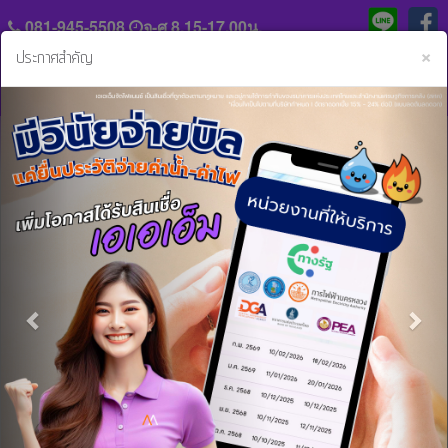
081-945-5508
จ-ศ 8.15-17.00น.
C
×
ประกาศสำคัญ
Previous
Nex
แจ้ง
ประวัติ
หลัก
ความ
ฐาน
เป็น
การ
มา
หน้าหลัก
ข่าวสารและกิจกรรม
ใส่เกียร์ว่างลงสะพาน หรือก่อนรถหยุด สิ่งต้องห้ามสำหรับเกียร์
ชำระ
ออโต้
ค่า
ร่วม
งวด
งาน
ใส่เกียร์ว่างลงสะพาน หรือก่อนรถหยุด สิ่ง
กับ
สิน
เรา
ต้องห้ามสำหรับเกียร์ออโต้
เชื่อ
และ
18 ก.ย. 2561 11:25:29 น.
ติดต่อ
บริการ