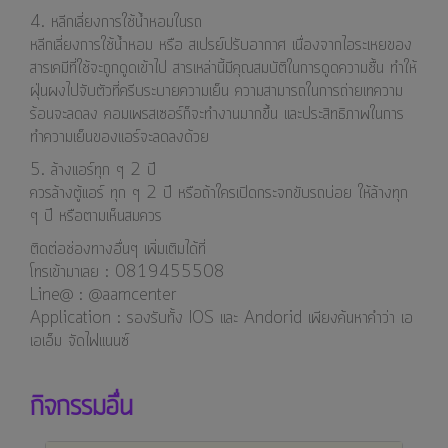
4. หลีกเลี่ยงการใช้น้ำหอมในรถ
หลีกเลี่ยงการใช้น้ำหอม หรือ สเปรย์ปรับอากาศ เนื่องจากไอระเหยของ
สารเคมีที่ใช้จะถูกดูดเข้าไป สารเหล่านี้มีคุณสมบัติในการดูดความชื้น ทำให้
ฝุ่นผงไปจับตัวที่ครีบระบายความเย็น ความสามารถในการถ่ายเทความ
ร้อนจะลดลง คอมเพรสเซอร์ก็จะทำงานมากขึ้น และประสิทธิภาพในการ
ทำความเย็นของแอร์จะลดลงด้วย
5. ล้างแอร์ทุก ๆ 2 ปี
ควรล้างตู้แอร์ ทุก ๆ 2 ปี หรือถ้าใครเปิดกระจกขับรถบ่อย ให้ล้างทุก
ๆ ปี หรือตามเห็นสมควร
ติดต่อช่องทางอื่นๆ เพิ่มเติมได้ที่
โทรเข้ามาเลย : 0819455508
Line@ : @aamcenter
⁣⁣⁣Application : รองรับทั้ง IOS และ Andorid เพียงค้นหาคำว่า เอ
เอเอ็ม จัดไฟแนนซ์
กิจกรรมอื่น