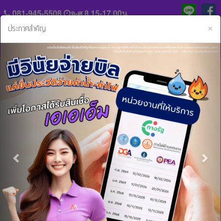
081-945-5508
จ-ศ 8.15-17.00น.
C
×
ประกาศสำคัญ
Previous
Nex
แจ้ง
ประวัติ
หลัก
ความ
ฐาน
เป็น
การ
มา
หน้าหลัก
ข่าวสารและกิจกรรม
เทคนิคดูแลแอร์รถให้เย็นเจี๊ยบ!
ชำระ
ค่า
ร่วม
งวด
เทคนิคดูแลแอร์รถให้เย็นเจี๊ยบ!
งาน
กับ
10 ก.ย. 2561 16:33:27 น.
สิน
เรา
เชื่อ
และ
ติดต่อ
บริการ