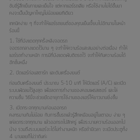
ขับขี่รู้สึกเย็นกายและเย็นใจ แต่หากแอร์รถเสีย หรือใช้งานไม่ได้ขึ้นมา
คงจะเป็นปัญหาใหญ่ไม่น้อยเลยทีเดียว
เทคนิคง่าย ๆ ที่จะทำให้แอร์รถยนต์ของคุณเย็นเจี๊ยบไปอีกนานในหน้า
ร้อนนี้
1. ใช้ที่บังแดดทุกครั้งหลังจอดรถ
จอดรถกลางแดดไว้นาน ๆ จะทำให้ความร้อนสะสมอย่างต่อเนื่อง ทำให้
แอร์รถทำงานหนัก การมีที่บังแดดพับติดรถไว้ จะทำให้กันความร้อนได้
อีกชั้นหนึ่ง
2. ปิดแอร์ก่อนสตาร์ท และดับเครื่องยนต์
ก่อนดับเครื่องยนต์ ประมาณ 5-10 นาที ให้ปิดแอร์ (A/C) และเปิด
ระบบพัดลมไว้สูงสุด เพื่อลดการทำงานของคอมเพรสเซอร์ และไล่
ความชื้น วิธีนี้จะช่วยยืดอายุการใช้งานของแอร์ให้ยาวนานยิ่งขึ้น
3. เปิดกระจกทุกบานก่อนออกรถ
คงทรมานกันไม่น้อย กับการขึ้นรถแล้วรู้สึกเหมือนอยู่ในเตาอบ ง่าย ๆ
แค่ลดกระจกทุกบาน แล้วออกรถไปสักครู่ เพื่อระบายความร้อนออกไป
บ้าง รวมถึงระบบแอร์จะได้ไม่ทำงานหนัก หรือถ้ามีเวลา จะเปิดประตูทั้ง
4 บานเลยก็ไม่ว่ากันค่ะ