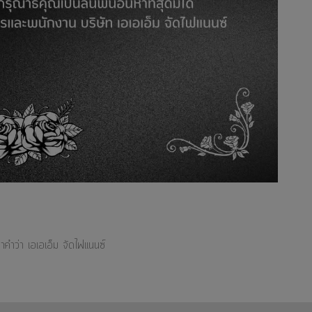
คำว่า เอเอเอ็ม จัดไฟแนนซ์