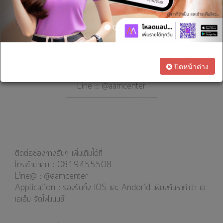
เรา
ทางการ
ผ่อนง่ายๆ สบายๆ 0% กันไปเลย ....
เงิน
**เงื่อนไขการอนุมัติสินเชื่อขึ้นอยู่กับคุณสมบัติของลูกค้าและเป็นไปตาม
ข้อกำหนดของบริษัท
เปิดบริการวันจันทร์-ศุกร์ 8.15 - 17.00 น.
สนใจ
วันเสาร์ 8.15 - 12.00 น.
ปิดหน้าต่าง
เป็น
โทร :: 081-9455508
ตัวแทน
Line :: @aamcenter
----------------------------------------------
ทางการ
#
จัดไฟแนนซ์รถทุกชนิด
#
รถทุกชนิด
ตลาด
#
เช่าซื้อ
#
วงเงินสูง
#
อนุมัติไว
#
รถบรรทุก
ติดต่อช่องทางอื่นๆ เพิ่มเติมได้ที่
โทรเข้ามาเลย : 0819455508
Line@ : @aamcenter
⁣⁣⁣Application : รองรับทั้ง IOS และ Andorid เพียงค้นหาคำว่า เอ
เอเอ็ม จัดไฟแนนซ์