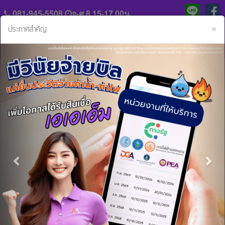
081-945-5508
จ-ศ 8.15-17.00น.
C
×
ประกาศสำคัญ
Previous
Nex
แจ้ง
ประวัติ
หลัก
ความ
ฐาน
เป็น
การ
มา
หน้าหลัก
ข่าวสารและกิจกรรม
มอบความพิเศษสุด ให้กับคุณ!!! เอเอเอ็มจัดไฟแนนซ์
ชำระ
ค่า
ร่วม
งวด
มอบความพิเศษสุด ให้กับคุณ!!! เอเอเอ็ม
งาน
กับ
จัดไฟแนนซ์
สิน
เรา
เชื่อ
15 มิ.ย. 2561 16:27:08 น.
และ
มอบความพิเศษสุด ให้กับคุณ!!! เอเอเอ็มจัดไฟแนนซ์
ติดต่อ
บริการ
จัดโปรโมชั่น ดอกเบี้ยต่ำสุด 0% กับสินเชื่อรถทุกชนิด