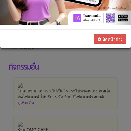
เรา
ทางการ
- ทองคำ
เงิน
ติดต่อช่องทางอื่นๆ เพิ่มเติมได้ที่
โทรเข้ามาเลย : 0819455508
สนใจ
Line@ : @aamcenter
ปิดหน้าต่าง
เป็น
⁣⁣⁣Application : รองรับทั้ง IOS และ Andorid เพียงค้นหาคำว่า เอ
เอเอ็ม จัดไฟแนนซ์
ตัวแทน
ทางการ
กิจกรรมอื่น
ตลาด
ไม่สะดวกมาหาเรา ไม่เป็นไร เราไปหาคุณเองเอเอเอ็ม
จัดไฟแนนซ์ ให้บริการ จัด ย้าย รีไฟแนนซ์รถยนต์
ดูเพิ่มเติม
ร้าน OMG CAFE