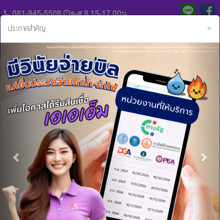
081-945-5508
จ-ศ 8.15-17.00น.
C
×
ประกาศสำคัญ
Previous
Nex
แจ้ง
ประวัติ
หลัก
ความ
ฐาน
เป็น
การ
มา
หน้าหลัก
ข่าวสารและกิจกรรม
ต้อนรับ! เทศกาลสงกรานต์
ชำระ
ค่า
ร่วม
ต้อนรับ! เทศกาลสงกรานต์
งวด
งาน
กับ
01 เม.ย. 2567 08:57:06 น.
สิน
เรา
ดอกเบี้ยเริ่มต้น 0.75%*
เอเอเอ็ม จัดไฟแนนซ์ ให้บริการด้านสินเชื่อ จำนอง ขายฝาก
เชื่อ
- ที่ดิน
และ
- บ้าน
ติดต่อ
บริการ
- รถทุกประเภท