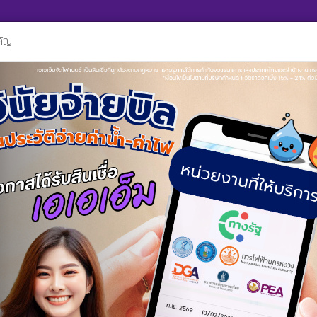
รรม
สมัครเป็นตัวแทนทางการตลาด
นโยบายความเป็นส่วนตัว
คัญ
vious
วยการ จัด รี ย้ายไฟแนนซ์ กับเอเอเอ็มจัดไฟแนนซ์
ฟแนนซ์ กับเอเอเอ็มจัดไฟแนนซ์
กิ
ไฟแนนซ์
ะอยู่ภายใต้การกำกับของธนาคารแห่งประเทศไทย