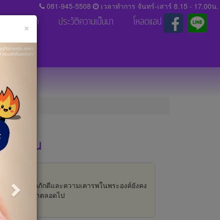
081-945-5508
เวลาทำการ จันทร์-เสาร์ 8.15 - 17.00น.
ติดต่อเรา
ประวัติความเป็นมา
โหลดแอป
Close
×
Next
จกรรมอื่น
ความจงรักภักดีและความเคารพในพระองค์ยังคง
อยู่ในใจเราตลอดไป
ดูเพิ่มเติม