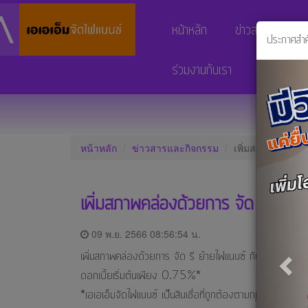
หน้าหลัก
ข่าวสารและกิจก
ประกาศสำ
Pre
ร่วมงานกับเรา
แจ้ง
ประวัติ
หลัก
ความ
ฐาน
เป็น
การ
มา
หน้าหลัก
ข่าวสารและกิจกรรม
เพิ่มสภาพคล่องด้
ชำระ
ค่า
ร่วม
งวด
เพิ่มสภาพคล่องด้วยการ จัด รี ย้ายไ
งาน
กับ
09 พ.ย. 2566 08:56:54 น.
สิน
เรา
เพิ่มสภาพคล่องด้วยการ จัด รี ย้ายไฟแนนซ์ กับเอเอเอ็มจัด
เชื่อ
ดอกเบี้ยเริ่มต้นเพียง 0.75%*
และ
ติดต่อ
*เอเอเอ็มจัดไฟแนนซ์ เป็นสินเชื่อที่ถูกต้องตามกฎหมาย แล
บริการ