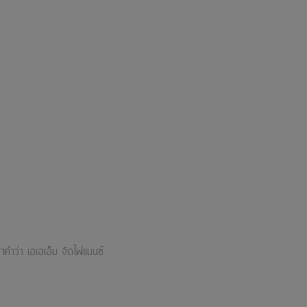
คำว่า เอเอเอ็ม จัดไฟแนนซ์