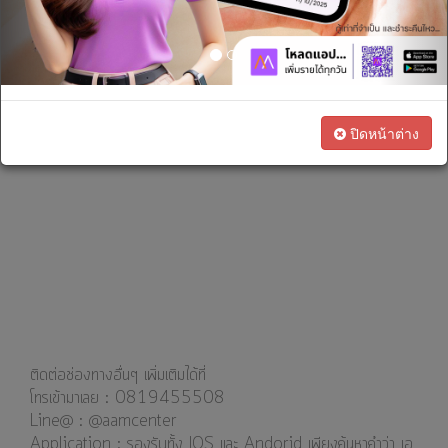
เรา
ทางการ
เงิน
สนใจ
ปิดหน้าต่าง
เป็น
ตัวแทน
ทางการ
ตลาด
ติดต่อช่องทางอื่นๆ เพิ่มเติมได้ที่
โทรเข้ามาเลย : 0819455508
Line@ : @aamcenter
⁣⁣⁣Application : รองรับทั้ง IOS และ Andorid เพียงค้นหาคำว่า เอ