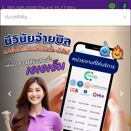
081-945-5508
จ-ศ 8.15-17.00น.
C
×
ประกาศสำคัญ
Previous
Nex
แจ้ง
ประวัติ
หลัก
ความ
ฐาน
เป็น
การ
มา
หน้าหลัก
ข่าวสารและกิจกรรม
แนะนำเพื่อน ง่ายๆ แค่ปลายนิ้ว !!
ชำระ
ค่า
ร่วม
งวด
แนะนำเพื่อน ง่ายๆ แค่ปลายนิ้ว !!
งาน
กับ
06 มิ.ย. 2566 08:30:17 น.
สิน
เรา
ดอกเบี้ยถูก เริ่มต้นเพียง 0.75%*
เชื่อ
**รับค่าแนะนำ สูงสุด 9,000 บาท
และ
ติดต่อ
บริการ