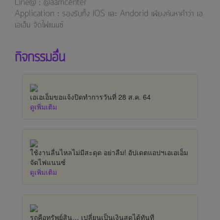
Line@ : @aamcenter
⁣⁣⁣Application : รองรับทั้ง IOS และ Andorid เพียงค้นหาคำว่า เอ
เอเอ็ม จัดไฟแนนซ์
กิจกรรมอื่น
เอเอเอ็มขอแจ้งปิดทำการวันที่ 28 ส.ค. 64
ดูเพิ่มเติม
ใช้งานลื่นไหลไม่มีสะดุด อย่าลืม! อัปเดตแอปฯเอเอเอ็ม
จัดไฟแนนซ์
ดูเพิ่มเติม
รถคือทรัพย์สิน… เปลี่ยนเป็นเงินสดได้ทันที