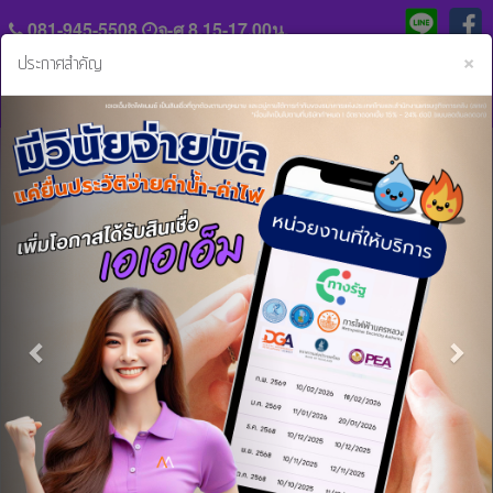
081-945-5508
จ-ศ 8.15-17.00น.
C
×
ประกาศสำคัญ
Previous
Nex
แจ้ง
ประวัติ
หลัก
ความ
ฐาน
เป็น
การ
มา
หน้าหลัก
ข่าวสารและกิจกรรม
ขอสินเชื่อผ่านแอปเอเอเอ็ม ได้แล้ววันนี้!
ชำระ
ค่า
ร่วม
งวด
ขอสินเชื่อผ่านแอปเอเอเอ็ม ได้แล้ววันนี้!
งาน
กับ
29 ส.ค. 2565 10:08:05 น.
สิน
เรา
เชื่อ
และ
แอปเดียวจบ...ครบวงจรสินเชื่อ
ติดต่อ
บริการ
https://youtu.be/gsNxBgCyJZs