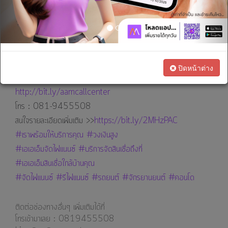
เรา
ทางการ
-------------------------------
เงิน
ดีขนาดนี้ไม่จัดไม่ได้แล้ว ขอเลยผ่านแอบพลิเคชั่น >>
http://onelink.to/n2hqqb
พร้อมให้บริการแล้ว 30 สาขา
สนใจ
ติดต่อช่องทางอื่นๆ เพิ่มเติมได้ที่
ปิดหน้าต่าง
เป็น
Line@ : @aamcenter หรือกด>>
ตัวแทน
http://bit.ly/aamcallcenter⁣⁣⁣
ทางการ
โทร : 081-9455508
ตลาด
สนใจรายละเอียดเพิ่มเติม >>
https://bit.ly/2MHzPAC
#เราพร้อมให้บริการคุณ
#วงเงินสูง
#เอเอเอ็มจัดไฟแนนซ์
#บริการจัดสินเชื่อถึงที่
#เอเอเอ็มสินเชื่อใกล้บ้านคุณ
#จัดไฟแนนซ์
#รีไฟแนนซ์
#รถยนต์
#จักรยานยนต์
#คอนโด
ติดต่อช่องทางอื่นๆ เพิ่มเติมได้ที่
โทรเข้ามาเลย : 0819455508